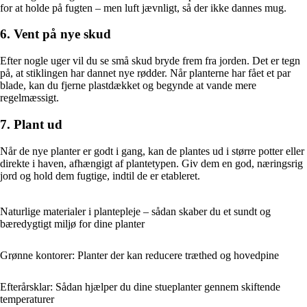
for at holde på fugten – men luft jævnligt, så der ikke dannes mug.
6. Vent på nye skud
Efter nogle uger vil du se små skud bryde frem fra jorden. Det er tegn
på, at stiklingen har dannet nye rødder. Når planterne har fået et par
blade, kan du fjerne plastdækket og begynde at vande mere
regelmæssigt.
7. Plant ud
Når de nye planter er godt i gang, kan de plantes ud i større potter eller
direkte i haven, afhængigt af plantetypen. Giv dem en god, næringsrig
jord og hold dem fugtige, indtil de er etableret.
Naturlige materialer i plantepleje – sådan skaber du et sundt og
bæredygtigt miljø for dine planter
Grønne kontorer: Planter der kan reducere træthed og hovedpine
Efterårsklar: Sådan hjælper du dine stueplanter gennem skiftende
temperaturer