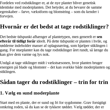
Fordelen ved rodstiklinger er, at de nye planter bliver genetisk
identiske med moderplanten. Det betyder, at du bevarer de samme
egenskaber – farve, vækstform og blomstring – som du kender i
forvejen.
Hvornår er det bedst at tage rodstiklinger?
Det bedste tidspunkt afhænger af plantetypen, men generelt er
sen
efterår til tidligt forår
ideelt. På dette tidspunkt er planten i hvile, og
rødderne indeholder masser af oplagsnæring, som hjælper stiklingen i
gang. For stueplanter kan du tage rodstiklinger året rundt, så længe du
kan give dem varme og lys nok.
Undgå at tage stiklinger midt i vækstsæsonen, hvor planten bruger
energien på blade og blomster – det kan svække både moderplanten og
stiklingen.
Sådan tager du rodstiklinger – trin for trin
1. Vælg en sund moderplante
Start med en plante, der er sund og fri for sygdomme. Grav forsigtigt
omkring roden, så du kan se de tykkere rødder. Vælg rødder, der er