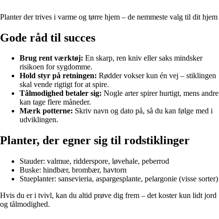
Planter der trives i varme og tørre hjem – de nemmeste valg til dit hjem
Gode råd til succes
Brug rent værktøj:
En skarp, ren kniv eller saks mindsker
risikoen for sygdomme.
Hold styr på retningen:
Rødder vokser kun én vej – stiklingen
skal vende rigtigt for at spire.
Tålmodighed betaler sig:
Nogle arter spirer hurtigt, mens andre
kan tage flere måneder.
Mærk potterne:
Skriv navn og dato på, så du kan følge med i
udviklingen.
Planter, der egner sig til rodstiklinger
Stauder: valmue, ridderspore, løvehale, peberrod
Buske: hindbær, brombær, havtorn
Stueplanter: sansevieria, aspargesplante, pelargonie (visse sorter)
Hvis du er i tvivl, kan du altid prøve dig frem – det koster kun lidt jord
og tålmodighed.