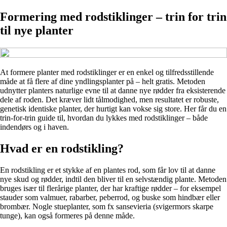
Formering med rodstiklinger – trin for trin
til nye planter
At formere planter med rodstiklinger er en enkel og tilfredsstillende
måde at få flere af dine yndlingsplanter på – helt gratis. Metoden
udnytter planters naturlige evne til at danne nye rødder fra eksisterende
dele af roden. Det kræver lidt tålmodighed, men resultatet er robuste,
genetisk identiske planter, der hurtigt kan vokse sig store. Her får du en
trin-for-trin guide til, hvordan du lykkes med rodstiklinger – både
indendørs og i haven.
Hvad er en rodstikling?
En rodstikling er et stykke af en plantes rod, som får lov til at danne
nye skud og rødder, indtil den bliver til en selvstændig plante. Metoden
bruges især til flerårige planter, der har kraftige rødder – for eksempel
stauder som valmuer, rabarber, peberrod, og buske som hindbær eller
brombær. Nogle stueplanter, som fx sansevieria (svigermors skarpe
tunge), kan også formeres på denne måde.