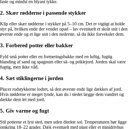
faste og mindst en blyant tykke.
2. Skær rødderne i passende stykker
Klip eller skær rødderne i stykker på 5–10 cm. Det er vigtigt at holde
styr på, hvilken ende der vender opad – lav eventuelt et skråt snit i den
øverste ende og et lige snit i den nederste, så du ikke forveksler dem.
3. Forbered potter eller bakker
Fyld små potter eller en formeringsbakke med en luftig, fugtig
blanding af sand og spagnum eller så- og priklejord. Jorden skal være
fugtig, men ikke våd.
4. Sæt stiklingerne i jorden
Placer rodstykkerne lodret, så den øverste ende lige dækkes af jord.
Hvis rødderne er meget tynde, kan du i stedet lægge dem vandret og
dække dem let med jord.
5. Giv varme og fugt
Stil potterne et lyst sted, men uden direkte sol. Temperaturen bør ligge
omkring 18–22 grader. Dæk eventuelt med plast eller et minidrivhus