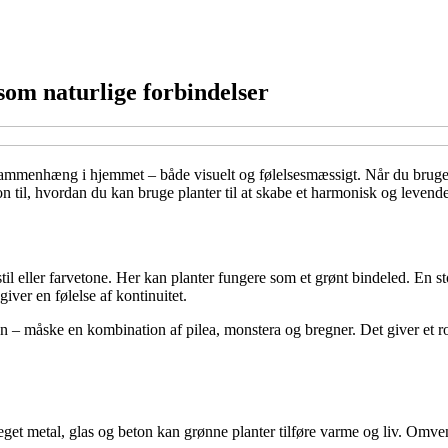
om naturlige forbindelser
sammenhæng i hjemmet – både visuelt og følelsesmæssigt. Når du bruger 
on til, hvordan du kan bruge planter til at skabe et harmonisk og levend
stil eller farvetone. Her kan planter fungere som et grønt bindeled. En
iver en følelse af kontinuitet.
gen – måske en kombination af pilea, monstera og bregner. Det giver e
eget metal, glas og beton kan grønne planter tilføre varme og liv. Omv