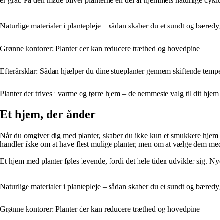
er gråt. På den måde bliver planterne en del af hjemmets naturlige cykl
Naturlige materialer i plantepleje – sådan skaber du et sundt og bæredyg
Grønne kontorer: Planter der kan reducere træthed og hovedpine
Efterårsklar: Sådan hjælper du dine stueplanter gennem skiftende tempe
Planter der trives i varme og tørre hjem – de nemmeste valg til dit hjem
Et hjem, der ånder
Når du omgiver dig med planter, skaber du ikke kun et smukkere hjem – 
handler ikke om at have flest mulige planter, men om at vælge dem med
Et hjem med planter føles levende, fordi det hele tiden udvikler sig. 
Naturlige materialer i plantepleje – sådan skaber du et sundt og bæredyg
Grønne kontorer: Planter der kan reducere træthed og hovedpine