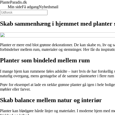
PlanteParadis.dk
Min side
Få adgang
Nyhedsmail
Skab sammenhæng i hjemmet med planter s
Planter er mere end blot grønne dekorationer. De kan skabe ro, liv og 
forbindelser mellem rum, materialer og stemninger. Her får du inspirati
Planter som bindeled mellem rum
I mange hjem kan rummene føles adskilte – især hvis de har forskellig 
naturlig overgang, mens gentagelse af de samme plantearter i flere rum g
Prøv for eksempel at lade en række grønne planter gå igen i hele boli
møbler eller farver.
Skab balance mellem natur og interiør
Planter kan blødgøre hårde linjer og materialer. I moderne hjem med m