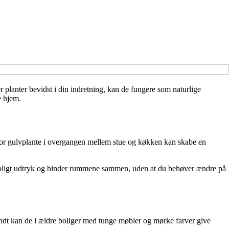
planter bevidst i din indretning, kan de fungere som naturlige
e hjem.
 stor gulvplante i overgangen mellem stue og køkken kan skabe en
t roligt udtryk og binder rummene sammen, uden at du behøver ændre på
endt kan de i ældre boliger med tunge møbler og mørke farver give