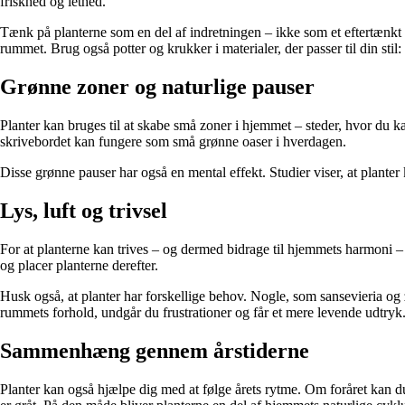
friskhed og lethed.
Tænk på planterne som en del af indretningen – ikke som et eftertænkt
rummet. Brug også potter og krukker i materialer, der passer til din stil: te
Grønne zoner og naturlige pauser
Planter kan bruges til at skabe små zoner i hjemmet – steder, hvor du k
skrivebordet kan fungere som små grønne oaser i hverdagen.
Disse grønne pauser har også en mental effekt. Studier viser, at plante
Lys, luft og trivsel
For at planterne kan trives – og dermed bidrage til hjemmets harmoni – s
og placer planterne derefter.
Husk også, at planter har forskellige behov. Nogle, som sansevieria og z
rummets forhold, undgår du frustrationer og får et mere levende udtryk
Sammenhæng gennem årstiderne
Planter kan også hjælpe dig med at følge årets rytme. Om foråret kan du