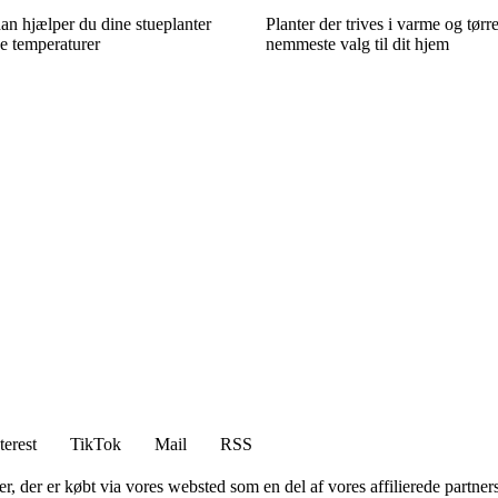
dan hjælper du dine stueplanter
Planter der trives i varme og tørr
e temperaturer
nemmeste valg til dit hjem
terest
TikTok
Mail
RSS
ter, der er købt via vores websted som en del af vores affilierede partne