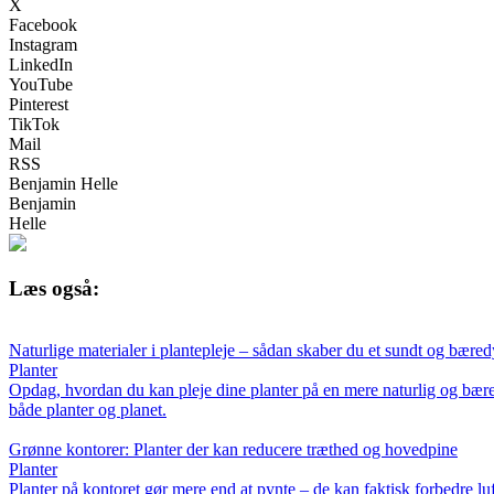
X
Facebook
Instagram
LinkedIn
YouTube
Pinterest
TikTok
Mail
RSS
Benjamin Helle
Benjamin
Helle
Læs også:
Naturlige materialer i plantepleje – sådan skaber du et sundt og bæredy
Planter
Opdag, hvordan du kan pleje dine planter på en mere naturlig og bæred
både planter og planet.
Grønne kontorer: Planter der kan reducere træthed og hovedpine
Planter
Planter på kontoret gør mere end at pynte – de kan faktisk forbedre luf