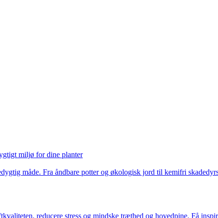
gtigt miljø for dine planter
ygtig måde. Fra åndbare potter og økologisk jord til kemifri skadedyrsbe
tkvaliteten, reducere stress og mindske træthed og hovedpine. Få inspirat