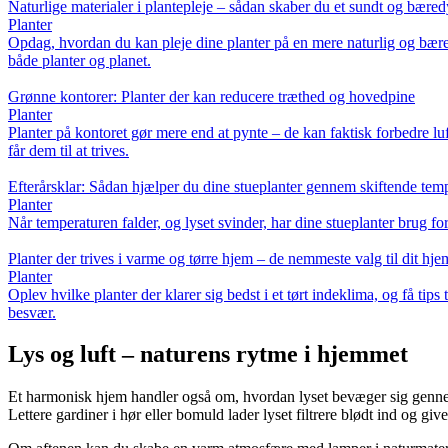
Naturlige materialer i plantepleje – sådan skaber du et sundt og bæredy
Planter
Opdag, hvordan du kan pleje dine planter på en mere naturlig og bæred
både planter og planet.
Grønne kontorer: Planter der kan reducere træthed og hovedpine
Planter
Planter på kontoret gør mere end at pynte – de kan faktisk forbedre luf
får dem til at trives.
Efterårsklar: Sådan hjælper du dine stueplanter gennem skiftende tem
Planter
Når temperaturen falder, og lyset svinder, har dine stueplanter brug for
Planter der trives i varme og tørre hjem – de nemmeste valg til dit hje
Planter
Oplev hvilke planter der klarer sig bedst i et tørt indeklima, og få tips
besvær.
Lys og luft – naturens rytme i hjemmet
Et harmonisk hjem handler også om, hvordan lyset bevæger sig gennem r
Lettere gardiner i hør eller bomuld lader lyset filtrere blødt ind og giv