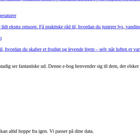
peraturer
 lidt ekstra omsorg. Få praktiske råd til, hvordan du justerer lys, vandin
m
 til, hvordan du skaber et frodigt og levende hjem – selv når luften er va
adig ser fantastiske ud. Denne e-bog henvender sig til dem, der elsker pl
kan altid hoppe fra igen. Vi passer på dine data.