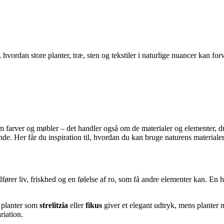
 hvordan store planter, træ, sten og tekstiler i naturlige nuancer kan fo
m farver og møbler – det handler også om de materialer og elementer, du 
. Her får du inspiration til, hvordan du kan bruge naturens materialer 
lfører liv, friskhed og en følelse af ro, som få andre elementer kan. En 
e planter som
strelitzia
eller
fikus
giver et elegant udtryk, mens planter
riation.