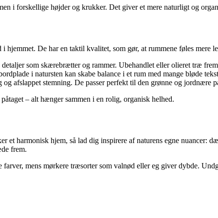
mmen i forskellige højder og krukker. Det giver et mere naturligt og or
ind i hjemmet. De har en taktil kvalitet, som gør, at rummene føles mere l
 detaljer som skærebrætter og rammer. Ubehandlet eller olieret træ fremh
n bordplade i natursten kan skabe balance i et rum med mange bløde teksti
 og afslappet stemning. De passer perfekt til den grønne og jordnære pa
 påtaget – alt hænger sammen i en rolig, organisk helhed.
sker et harmonisk hjem, så lad dig inspirere af naturens egne nuancer: 
æde frem.
 farver, mens mørkere træsorter som valnød eller eg giver dybde. Undg