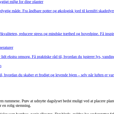
gtigt miljø for dine planter
ygtig måde. Fra åndbare potter og økologisk jord til kemifri skadedyrsbe
tkvaliteten, reducere stress og mindske træthed og hovedpine. Få inspirat
peraturer
 lidt ekstra omsorg. Få praktiske råd til, hvordan du justerer lys, vandin
m
 til, hvordan du skaber et frodigt og levende hjem – selv når luften er va
ummene. Prøv at udnytte dagslyset bedst muligt ved at placere planter, 
er en rolig stemning.