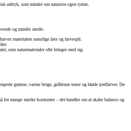
ganisk udtryk, som minder om naturens egen rytme.
evende og mindre sterile.
æver materialets naturlige årer og farvespil.
ler.
let, som naturmaterialer ofte bringer med sig.
dæmpede grønne, varme beige, gråbrune toner og bløde jordfarver. De
å for mange stærke kontraster – det handler om at skabe balance og