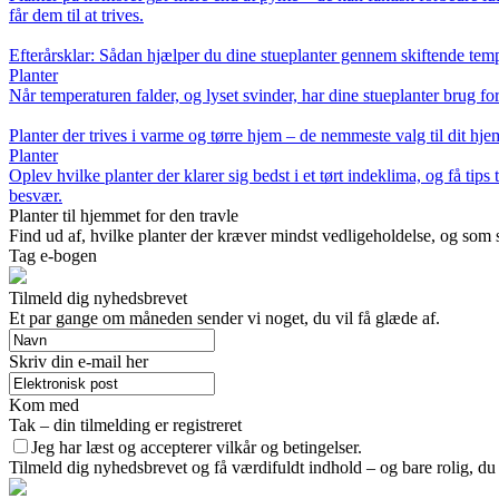
får dem til at trives.
Efterårsklar: Sådan hjælper du dine stueplanter gennem skiftende tem
Planter
Når temperaturen falder, og lyset svinder, har dine stueplanter brug for
Planter der trives i varme og tørre hjem – de nemmeste valg til dit hje
Planter
Oplev hvilke planter der klarer sig bedst i et tørt indeklima, og få tips
besvær.
Planter til hjemmet for den travle
Find ud af, hvilke planter der kræver mindst vedligeholdelse, og som st
Tag e-bogen
Tilmeld dig nyhedsbrevet
Et par gange om måneden sender vi noget, du vil få glæde af.
Skriv din e-mail her
Kom med
Tak – din tilmelding er registreret
Jeg har læst og accepterer vilkår og betingelser.
Tilmeld dig nyhedsbrevet og få værdifuldt indhold – og bare rolig, du 