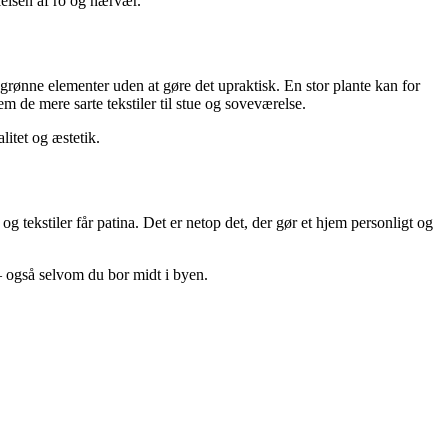
elsen af ro og nærvær.
rønne elementer uden at gøre det upraktisk. En stor plante kan for
m de mere sarte tekstiler til stue og soveværelse.
itet og æstetik.
g tekstiler får patina. Det er netop det, der gør et hjem personligt og
– også selvom du bor midt i byen.