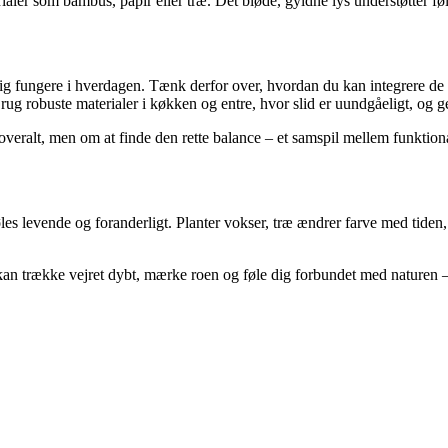
er som bambus, papir eller træ. Det bløde, gyldne lys understøtter føl
ig fungere i hverdagen. Tænk derfor over, hvordan du kan integrere de g
Brug robuste materialer i køkken og entre, hvor slid er uundgåeligt, og ge
veralt, men om at finde den rette balance – et samspil mellem funktional
s levende og foranderligt. Planter vokser, træ ændrer farve med tiden, o
 kan trække vejret dybt, mærke roen og føle dig forbundet med naturen 