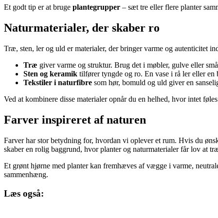
Et godt tip er at bruge
plantegrupper
– sæt tre eller flere planter sa
Naturmaterialer, der skaber ro
Træ, sten, ler og uld er materialer, der bringer varme og autenticitet 
Træ
giver varme og struktur. Brug det i møbler, gulve eller små
Sten og keramik
tilfører tyngde og ro. En vase i rå ler eller e
Tekstiler i naturfibre
som hør, bomuld og uld giver en sanselig
Ved at kombinere disse materialer opnår du en helhed, hvor intet føles
Farver inspireret af naturen
Farver har stor betydning for, hvordan vi oplever et rum. Hvis du øn
skaber en rolig baggrund, hvor planter og naturmaterialer får lov at tr
Et grønt hjørne med planter kan fremhæves af vægge i varme, neutrale
sammenhæng.
Læs også: