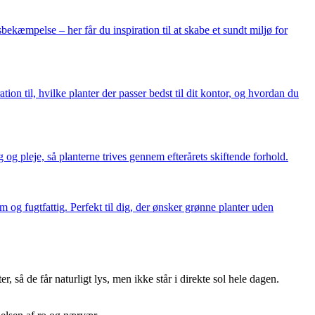
kæmpelse – her får du inspiration til at skabe et sundt miljø for
ion til, hvilke planter der passer bedst til dit kontor, og hvordan du
g og pleje, så planterne trives gennem efterårets skiftende forhold.
rm og fugtfattig. Perfekt til dig, der ønsker grønne planter uden
så de får naturligt lys, men ikke står i direkte sol hele dagen.