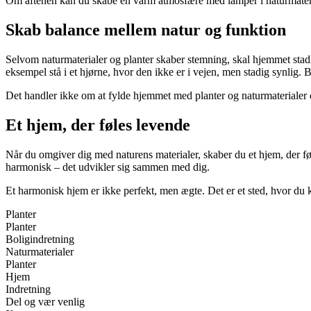
Om aftenen kan du skabe en varm atmosfære med lamper i naturmaterial
Skab balance mellem natur og funktion
Selvom naturmaterialer og planter skaber stemning, skal hjemmet stad
eksempel stå i et hjørne, hvor den ikke er i vejen, men stadig synlig. 
Det handler ikke om at fylde hjemmet med planter og naturmaterialer o
Et hjem, der føles levende
Når du omgiver dig med naturens materialer, skaber du et hjem, der føle
harmonisk – det udvikler sig sammen med dig.
Et harmonisk hjem er ikke perfekt, men ægte. Det er et sted, hvor du
Planter
Planter
Boligindretning
Naturmaterialer
Planter
Hjem
Indretning
Del og vær venlig